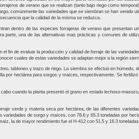
 forrajeros de verano que se realizan (tanto bajo riego como tempora
bargo, comúnmente las variedades que se siembran se han venido util
nsecuencia que la calidad de la misma se reduzca.
an dentro de las especies forrajeras de verano que presentan un gr
ra parte, una de las alternativas mas prácticas y comunes de utiliza
n el fin de evaluar la producción y calidad de forraje de las variedad
onocer cuales de estas variedades se adaptan mejor a la región sier
streo, tabloneo y trazo de riego. La siembra se efectuó en húmedo, d
la por hectárea para sorgos y maíces, respectivamente. Se fertilizó
 cabo cuando la planta presentó el grano en estado lechoso-masozo, u
rraje verde y materia seca por hectárea, de las diferentes varied
as variedades de sorgo y maíces, con 78.6 y 65.3 toneladas por hect
aíz, la de mayor rendimiento fue el H-412 con 51.5 y 16.3 toneladas