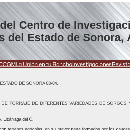
del Centro de Investigac
s del Estado de Sonora, 
CCGM
La Unión en tu Rancho
Investigaciones
Revist
 ESTADO DE SONORA 83-84.
 DE FORRAJE DE DIFERENTES VARIEDADES DE SORGOS 
. Lizárraga del C.
con terrenos agrícolas, en su mayor parte formados por los cauces 