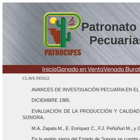
Saltar
al
contenido
Patronato 
Pecuaria
Inicio
Ganado en Venta
Venado Bura
CLAVE F85022
AVANCES DE INVESTIGACIÓN PECUARIA EN EL
DICIEMBRE 1985.
EVALUACIÓN DE LA PRODUCCIÓN Y CALIDAD
SONORA.
M.A. Zapata M., E. Enríquez C., F.J. Peñúñuri M., y G
En la región sierra del Estado de Sonora se cuenta 