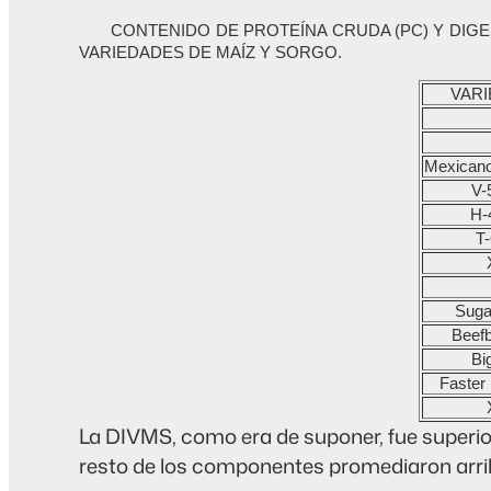
CONTENIDO DE PROTEÍNA CRUDA (PC) Y DIGE
VARIEDADES DE MAÍZ Y SORGO.
VAR
Mexicano
V-
H-
T
Suga
Beefb
Bi
Faster
La DIVMS, como era de suponer, fue superior
resto de los componentes promediaron arriba