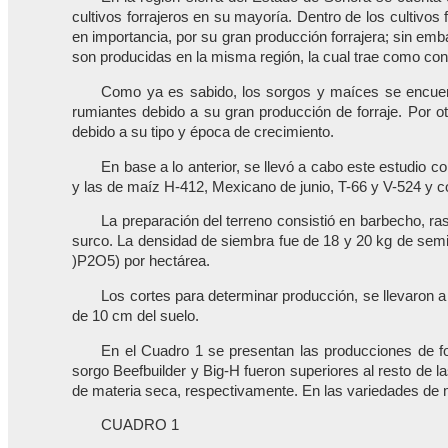
cultivos forrajeros en su mayoría. Dentro de los cultivos
en importancia, por su gran producción forrajera; sin em
son producidas en la misma región, la cual trae como co
Como ya es sabido, los sorgos y maíces se encuentr
rumiantes debido a su gran producción de forraje. Por ot
debido a su tipo y época de crecimiento.
En base a lo anterior, se llevó a cabo este estudio co
y las de maíz H-412, Mexicano de junio, T-66 y V-524 y c
La preparación del terreno consistió en barbecho, ra
surco. La densidad de siembra fue de 18 y 20 kg de semil
)P2O5) por hectárea.
Los cortes para determinar producción, se llevaron a
de 10 cm del suelo.
En el Cuadro 1 se presentan las producciones de fo
sorgo Beefbuilder y Big-H fueron superiores al resto de l
de materia seca, respectivamente. En las variedades de m
CUADRO 1