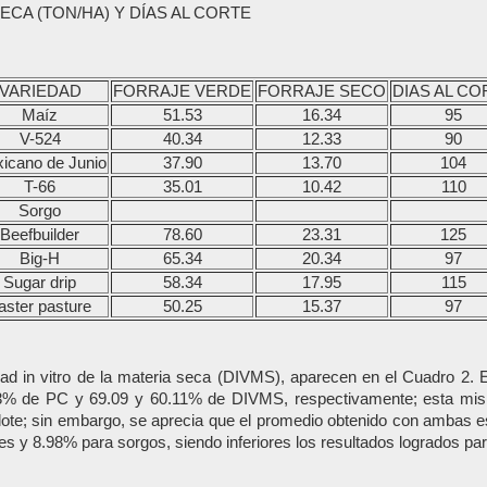
CA (TON/HA) Y DÍAS AL CORTE
VARIEDAD
FORRAJE VERDE
FORRAJE SECO
DIAS AL CO
Maíz
51.53
16.34
95
V-524
40.34
12.33
90
icano de Junio
37.90
13.70
104
T-66
35.01
10.42
110
Sorgo
Beefbuilder
78.60
23.31
125
Big-H
65.34
20.34
97
Sugar drip
58.34
17.95
115
aster pasture
50.25
15.37
97
lidad in vitro de la materia seca (DIVMS), aparecen en el Cuadro 2.
.3% de PC y 69.09 y 60.11% de DIVMS, respectivamente; esta mism
ote; sin embargo, se aprecia que el promedio obtenido con ambas esp
y 8.98% para sorgos, siendo inferiores los resultados logrados para 