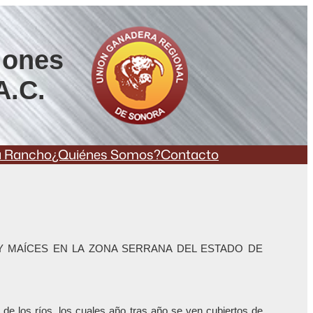
iones
A.C.
a Rancho
¿Quiénes Somos?
Contacto
Y MAÍCES EN LA ZONA SERRANA DEL ESTADO DE
de los ríos, los cuales año tras año se ven cubiertos de