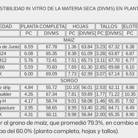
STIBILIDAD IN VITRO DE LA MATERIA SECA (DIVMS) EN PL
IEDAD
PLANTA COMPLETA
HOJAS
TALLOS
ELOT
PC
DIVMS
PC
DIVMS
PC
DIVMS
PC
MAIZ
 de Junio
6.59
67.78
1.36
63.84
3.23
67.32
6.38
524
6.08
65.35
8.38
61.09
3.28
63.87
6.87
412
5.76
72.41
7.51
65.73
3.11
67.70
6.77
-66
5.59
70.83
7.69
61.30
2.65
69.68
6.10
X
6.00
69.09
7.73
62.99
3.07
67.14
6.53
SORGO
r drip
4.84
55.72
10.10
56.01
2.53
62.11
8.86
uilder
4.26
67.34
7.81
59.89
1.77
71.22
10.35
g-H
4.17
58.74
9.01
58.08
1.46
65.35
7.92
 pasture
3.95
58.65
8.99
53.40
2.26
64.71
8.49
X
4.31
60.11
8.98
56.84
2.00
65.35
8.90
 al grano de maíz, que promedió 79.3%, en cambio el
 del 60.0% (planta completa, hojas y tallos).