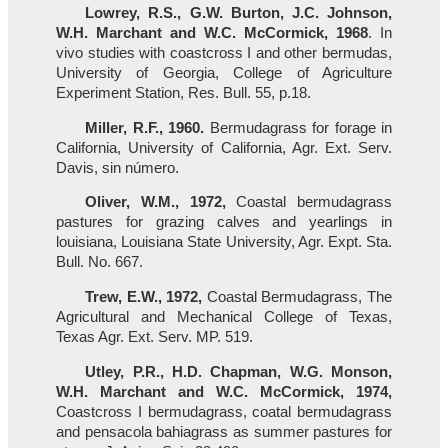
Lowrey, R.S., G.W. Burton, J.C. Johnson,
W.H. Marchant and W.C. McCormick, 1968
. In
vivo studies with coastcross I and other bermudas,
University of Georgia, College of Agriculture
Experiment Station, Res. Bull. 55, p.18.
Miller, R.F., 1960.
Bermudagrass for forage in
California, University of California, Agr. Ext. Serv.
Davis, sin número.
Oliver, W.M., 1972,
Coastal bermudagrass
pastures for grazing calves and yearlings in
louisiana, Louisiana State University, Agr. Expt. Sta.
Bull. No. 667.
Trew, E.W., 1972,
Coastal Bermudagrass, The
Agricultural and Mechanical College of Texas,
Texas Agr. Ext. Serv. MP. 519.
Utley, P.R., H.D. Chapman, W.G. Monson,
W.H. Marchant and W.C. McCormick, 1974,
Coastcross I bermudagrass, coatal bermudagrass
and pensacola bahiagrass as summer pastures for