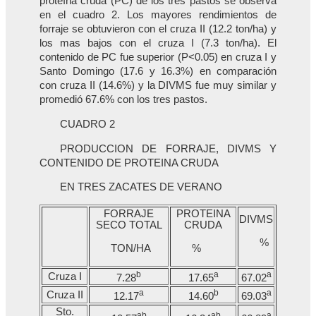
proteína cruda (PC) de los tres pastos se observa
en el cuadro 2. Los mayores rendimientos de
forraje se obtuvieron con el cruza II (12.2 ton/ha) y
los mas bajos con el cruza I (7.3 ton/ha). El
contenido de PC fue superior (P<0.05) en cruza I y
Santo Domingo (17.6 y 16.3%) en comparación
con cruza II (14.6%) y la DIVMS fue muy similar y
promedió 67.6% con los tres pastos.
CUADRO 2
PRODUCCION DE FORRAJE, DIVMS Y
CONTENIDO DE PROTEINA CRUDA
EN TRES ZACATES DE VERANO
FORRAJE
PROTEINA
DIVMS
SECO TOTAL
CRUDA
%
TON/HA
%
b
a
a
Cruza I
7.28
17.65
67.02
a
b
a
Cruza II
12.17
14.60
69.03
Sto.
ab
ab
a