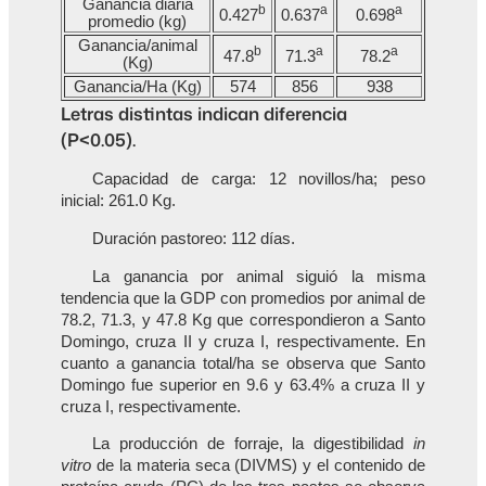
Ganancia diaria
b
a
a
0.427
0.637
0.698
promedio (kg)
Ganancia/animal
b
a
a
47.8
71.3
78.2
(Kg)
Ganancia/Ha (Kg)
574
856
938
Letras distintas indican diferencia
(P<0.05).
Capacidad de carga: 12 novillos/ha; peso
inicial: 261.0 Kg.
Duración pastoreo: 112 días.
La ganancia por animal siguió la misma
tendencia que la GDP con promedios por animal de
78.2, 71.3, y 47.8 Kg que correspondieron a Santo
Domingo, cruza II y cruza I, respectivamente. En
cuanto a ganancia total/ha se observa que Santo
Domingo fue superior en 9.6 y 63.4% a cruza II y
cruza I, respectivamente.
La producción de forraje, la digestibilidad
in
vitro
de la materia seca (DIVMS) y el contenido de