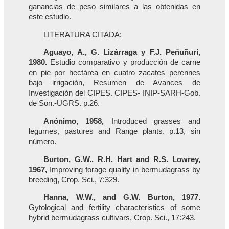
ganancias de peso similares a las obtenidas en
este estudio.
LITERATURA CITADA:
Aguayo, A., G. Lizárraga y F.J. Peñuñuri,
1980.
Estudio comparativo y producción de carne
en pie por hectárea en cuatro zacates perennes
bajo irrigación, Resumen de Avances de
Investigación del CIPES. CIPES- INIP-SARH-Gob.
de Son.-UGRS. p.26.
Anónimo, 1958,
Introduced grasses and
legumes, pastures and Range plants. p.13, sin
número.
Burton, G.W., R.H. Hart and R.S. Lowrey,
1967,
Improving forage quality in bermudagrass by
breeding, Crop. Sci., 7:329.
Hanna, W.W., and G.W. Burton, 1977.
Gytological and fertility characteristics of some
hybrid bermudagrass cultivars, Crop. Sci., 17:243.