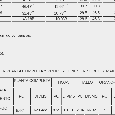
c1
cd1
7
30.7
50.8
46.47
11.66
cd
cd1
9
29.5
46.5
31.48
10.73
43.18B
10.03B
28.6
46.8
sumido por pájaros.
5).
S EN PLANTA COMPLETA Y PROPORCIONES EN SORGO Y MAI
PLANTA COMPLETA
HOJA
TALLO
GRANO-
ATA
PC
DIVMS
PC
DIVMS
PC
DIVMS
PC
IENTO
RGO
cd
62.64de
8.55
61.51
2.94
66.32
*
5.60