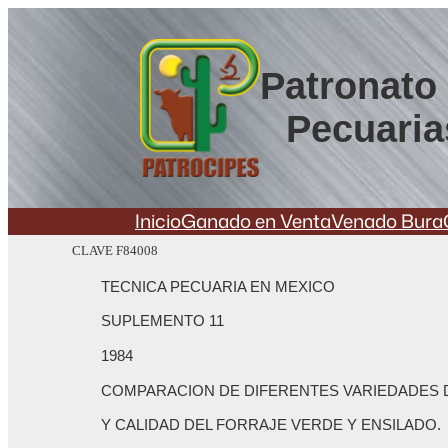
Saltar
al
contenido
Patronato 
Pecuaria
Inicio
Ganado en Venta
Venado Bura
CLAVE F84008
TECNICA PECUARIA EN MEXICO
SUPLEMENTO 11
1984
COMPARACION DE DIFERENTES VARIEDADES 
Y CALIDAD DEL FORRAJE VERDE Y ENSILADO.