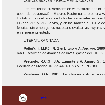
CONCLUSIONES Y RECOMENDACIONES
Los resultados presentados en este estudio son los 
poder de recuperación. El sorgo Faster pasture es una v
los tallos mas delgados de todas las variedades estudiad
BB con 21.9 y 21.3 ton/ha, y en los maíces el H-412 c
forrajes, sin embargo, es necesario evaluar las mejores
en el presente estudio.
LITERATURA CITADA:
Peñuñuri, M.F.J., R. Zambrano y A. Aguayo, 1980
maíz, Resumen de Avances de Investigación del CIPES
Preciado, R.C.G., J.A. Eguiarte y R. Amaro G., 
Pecuaria en México. INIP-SARH- UNAM. p.378-380.
Zambrano, G.R., 1981.
El ensilaje en la alimentaci
Clima