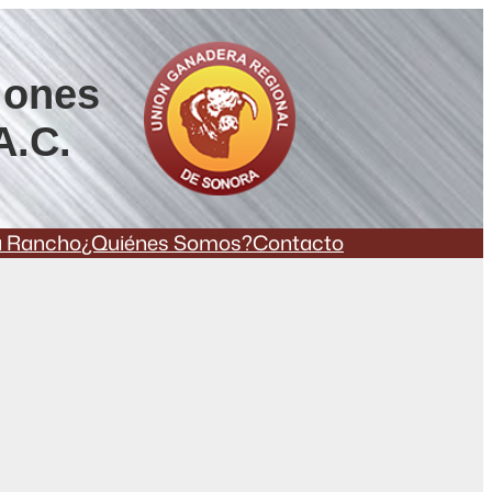
iones
A.C.
a Rancho
¿Quiénes Somos?
Contacto