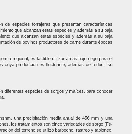
n de especies forrajeras que presentan características
ecimiento que alcanzan estas especies y además a su baja
imiento que alcanzan estas especies y además a su baja
imentación de bovinos productores de carne durante épocas
ía regional, es factible utilizar áreas bajo riego para el
eros cuya producción es fluctuante, además de reducir su
e en diferentes especies de sorgos y maíces, para conocer
ra.
9 msnm, una precipitación media anual de 456 mm y una
iones, los tratamientos son cinco variedades de sorgo (Fs-
ación del terreno se utilizó barbecho, rastreo y tabloneo.