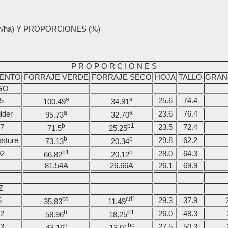
/ha) Y PROPORCIONES (%)
P R O P O R C I O N E S
IENTO
FORRAJE VERDE
FORRAJE SECO
HOJA
TALLO
GRAN
GO
a
a
5
25.6
74.4
100.49
34.91
a
a
lder
23.6
76.4
95.73
32.70
b
b1
7
23.5
72.4
71.5
25.25
b
b
asture
29.8
62.2
73.13
20.34
b1
b
02
28.0
64.3
66.82
20.12
81.54A
26.66A
26.1
69.9
Z
cd
cd1
6
29.3
37.9
35.83
11.49
b
b1
2
26.0
48.3
58.96
18.25
c
bc
3
27.5
50.3
43.16
13.01