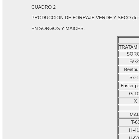
CUADRO 2
PRODUCCION DE FORRAJE VERDE Y SECO (ton
EN SORGOS Y MAICES.
TRATAM
SOR
Fs-2
Beefbui
Sx-1
Faster p
G-1
X
MAI
T-6
H-41
H-50