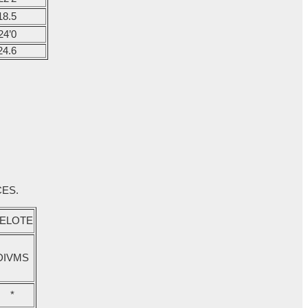
18.5
24’0
24.6
CES.
ELOTE
DIVMS
*