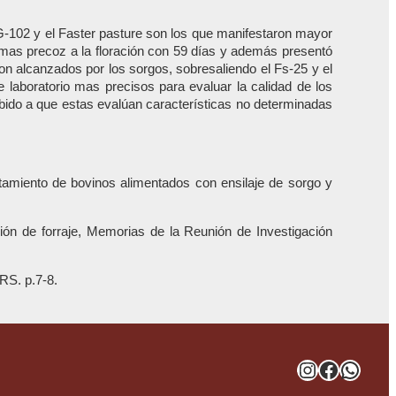
G-102 y el Faster pasture son los que manifestaron mayor
 mas precoz a la floración con 59 días y además presentó
on alcanzados por los sorgos, sobresaliendo el Fs-25 y el
aboratorio mas precisos para evaluar la calidad de los
bido a que estas evalúan características no determinadas
tamiento de bovinos alimentados con ensilaje de sorgo y
ón de forraje, Memorias de la Reunión de Investigación
RS. p.7-8.
Instagra
Facebo
What