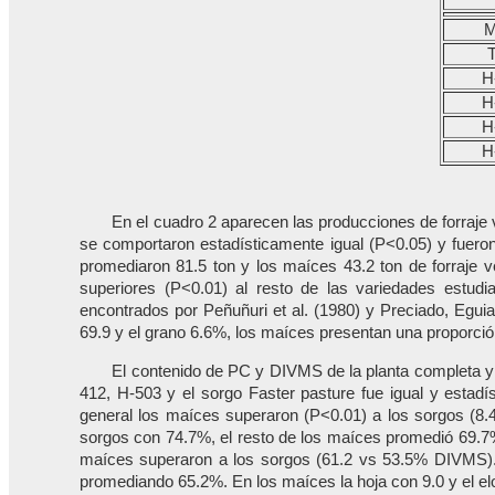
M
H
H
H
H
En el cuadro 2 aparecen las producciones de forraj
se comportaron estadísticamente igual (P<0.05) y fueron
promediaron 81.5 ton y los maíces 43.2 ton de forraje v
superiores (P<0.01) al resto de las variedades estud
encontrados por Peñuñuri et al. (1980) y Preciado, Egui
69.9 y el grano 6.6%, los maíces presentan una proporción
El contenido de PC y DIVMS de la planta completa y 
412, H-503 y el sorgo Faster pasture fue igual y estadí
general los maíces superaron (P<0.01) a los sorgos (8.
sorgos con 74.7%, el resto de los maíces promedió 69.7%
maíces superaron a los sorgos (61.2 vs 53.5% DIVMS). R
promediando 65.2%. En los maíces la hoja con 9.0 y el e