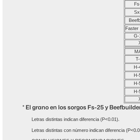
Fs
Sx
Beefb
Faster 
G-
MA
T-
H-
H-
H-
H-
* El grano en los sorgos Fs-25 y Beefbuild
Letras distintas indican diferencia (P<0.01).
Letras distintas con número indican diferencia (P<0.0