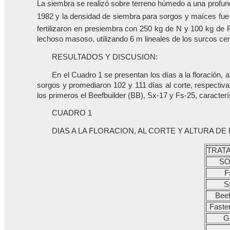
La siembra se realizó sobre terreno húmedo a una profu
1982 y la densidad de siembra para sorgos y maíces fue d
fertilizaron en presiembra con 250 kg de N y 100 kg de 
lechoso masoso, utilizando 6 m lineales de los surcos cent
RESULTADOS Y DISCUSION:
En el Cuadro 1 se presentan los días a la floración, 
sorgos y promediaron 102 y 111 días al corte, respectiv
los primeros el Beefbuilder (BB), Sx-17 y Fs-25, caracter
CUADRO 1
DIAS A LA FLORACION, AL CORTE Y ALTURA DE
TRAT
S
F
S
Beef
Faste
G