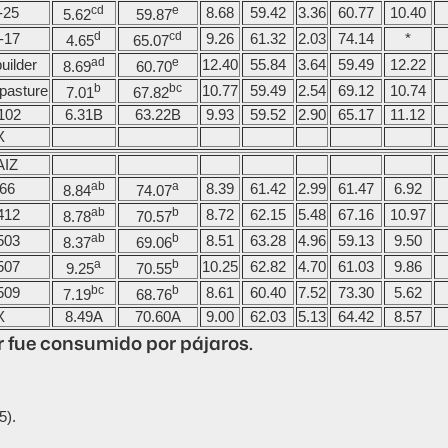
cd
e
-25
8.68
59.42
3.36
60.77
10.40
5.62
59.87
d
cd
-17
9.26
61.32
2.03
74.14
*
4.65
65.07
ad
e
uilder
12.40
55.84
3.64
59.49
12.22
8.69
60.70
b
bc
pasture
10.77
59.49
2.54
69.12
10.74
7.01
67.82
102
6.31B
63.22B
9.93
59.52
2.90
65.17
11.12
X
IZ
ab
a
66
8.39
61.42
2.99
61.47
6.92
8.84
74.07
ab
b
412
8.72
62.15
5.48
67.16
10.97
8.78
70.57
ab
b
503
8.51
63.28
4.96
59.13
9.50
8.37
69.06
a
b
507
10.25
62.82
4.70
61.03
9.86
9.25
70.55
bc
b
509
8.61
60.40
7.52
73.30
5.62
7.19
68.76
X
8.49A
70.60A
9.00
62.03
5.13
64.42
8.57
er fue consumido por pájaros.
5).