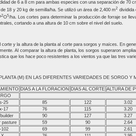
ndidad de 6 a 8 cm para ambas especies con una separación de 70 cm
2
e 18 y 20 kg de semilla/ha. Se utilizó un área de 2,400 m
dividida
2
5
P
O
/ha. Los cortes para determinar la producción de forraje se lle
rales, cortando a una altura de 10 cm sobre el nivel del suelo.
al corte y la altura de la planta al corte para sorgos y maíces. En 
amente. Al comparar la altura de planta, los sorgos superaron ampli
ística que los hace poco resistentes a los vientos ya que las tres va
 PLANTA (M) EN LAS DIFERENTES VARIEDADES DE SORGO Y M
AMIENTO
DIAS A LA FLORACION
DIAS AL CORTE
ALTURA DE 
ORGO
s-25
85
122
3.02
x-17
76
115
3.20
builder
90
127
3.27
r pasture
59
90
2.64
-102
69
99
2.61
X
76
111
2.95