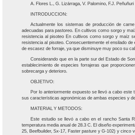
A. Flores L., G. Lizárraga, V. Palomino, F.J. Peñuñuri
INTRODUCCION:
Actualmente los sistemas de producción de carne q
adecuadas para pastoreo. En cultivos como sorgo y maíz 
resistencia al pisoteo
En cultivos como sorgo y maíz se
resistencia al pisoteo. Consecuentemente el ensilado de 
de escasez de forraje, ya que disminuye muy poco su calida
Considerando que en la parte sur del Estado de Sonora
establecimiento de especies forrajeras que proporcionen
sobrecarga y deterioro.
OBJETIVO:
Por lo anteriormente expuesto se llevó a cabo este t
sus características agronómicas de ambas especies y det
MATERIAL Y METODOS:
Este estudio se llevó a cabo en el rancho Santa 
temperatura media anual de 28.3 C. El diseño experimental
25, Beefbuilder, Sx-17, Faster pasture y G-102) y cinco v