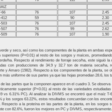
AIZ
T-66
76
107
2.45
-412
59
90
2.30
-503
76
107
2.45
-507
76
99
2.62
-509
76
107
1.90
e verde y seco, así como los componentes de la planta en ambas esp
 superiores (P<0.01) al resto de los sorgos y maíces, promediando
erde/ha. Respecto al rendimiento de forraje seco/ha, este siguió l
iadas con producciones de 34.9 y 32.7 ton de materia seca/ha, r
arte y Amaro (1982). Respecto a los componentes de la planta, se ob
 más uniforme de sus partes ya que las hojas promedian 28.6, los tal
de las partes que la componen aparece en el cuadro 3. Se observa q
sticamente superior (P<0.01) al resto de las variedades estudiada
49 vs 6.31% PC). Al analizar la DIVMS se encontró que el maíz T-
 y los sorgos 63.22%, estos resultados concuerdan con los encontr
especto a la proteína en las partes de la planta, en los sorgos 
lote con 82.6%, fueron los mejores en PC y DIVMS, respectivamente.