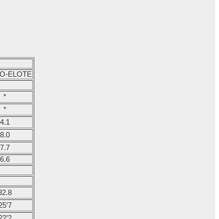
O-ELOTE
*
*
4.1
8.0
7.7
6.6
32.8
25’7
22’2