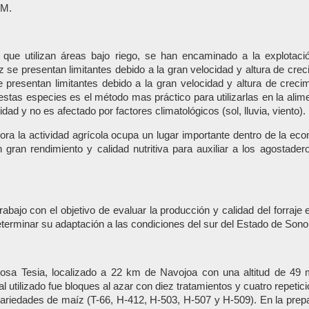
 M.
ue utilizan áreas bajo riego, se han encaminado a la explotació
se presentan limitantes debido a la gran velocidad y altura de cr
 presentan limitantes debido a la gran velocidad y altura de crec
estas especies es el método mas práctico para utilizarlas en la al
d y no es afectado por factores climatológicos (sol, lluvia, viento).
 la actividad agrícola ocupa un lugar importante dentro de la econom
 gran rendimiento y calidad nutritiva para auxiliar a los agostad
rabajo con el objetivo de evaluar la producción y calidad del forraj
erminar su adaptación a las condiciones del sur del Estado de Sono
Rosa Tesia, localizado a 22 km de Navojoa con una altitud de 4
 utilizado fue bloques al azar con diez tratamientos y cuatro repetic
ariedades de maíz (T-66, H-412, H-503, H-507 y H-509). En la prepar