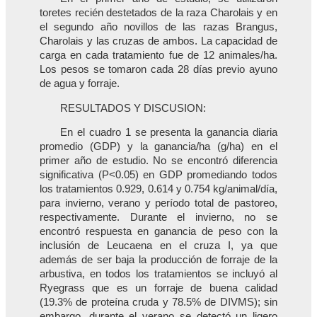
toretes recién destetados de la raza Charolais y en
el segundo año novillos de las razas Brangus,
Charolais y las cruzas de ambos. La capacidad de
carga en cada tratamiento fue de 12 animales/ha.
Los pesos se tomaron cada 28 días previo ayuno
de agua y forraje.
RESULTADOS Y DISCUSION:
En el cuadro 1 se presenta la ganancia diaria
promedio (GDP) y la ganancia/ha (g/ha) en el
primer año de estudio. No se encontró diferencia
significativa (P<0.05) en GDP promediando todos
los tratamientos 0.929, 0.614 y 0.754 kg/animal/día,
para invierno, verano y período total de pastoreo,
respectivamente. Durante el invierno, no se
encontró respuesta en ganancia de peso con la
inclusión de Leucaena en el cruza I, ya que
además de ser baja la producción de forraje de la
arbustiva, en todos los tratamientos se incluyó al
Ryegrass que es un forraje de buena calidad
(19.3% de proteína cruda y 78.5% de DIVMS); sin
embargo, durante el verano se detectó un ligero