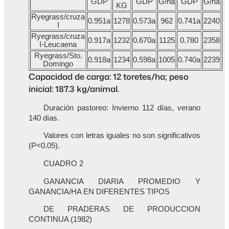
GDP
GDP
G/ha
GDP
G/ha
KG
Ryegrass/cruza
0.951a
1278
0.573a
962
0.741a
2240
I
Ryegrass/cruza
0.917a
1232
0.670a
1125
0.780
2358
I-Leucaena
Ryegrass/Sto.
0.918a
1234
0.598a
1005
0.740a
2239
Domingo
Capacidad de carga: 12 toretes/ha; peso
inicial: 187.3 kg/animal.
Duración pastoreo: Invierno 112 días, verano
140 días.
Valores con letras iguales no son significativos
(P<0.05).
CUADRO 2
GANANCIA DIARIA PROMEDIO Y
GANANCIA/HA EN DIFERENTES TIPOS
DE PRADERAS DE PRODUCCION
CONTINUA (1982)