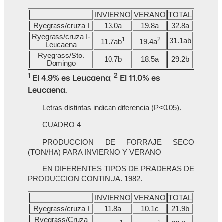
INVIERNO
VERANO
TOTAL
Ryegrass/cruza I
13.0a
19.8a
32.8a
Ryegrass/cruza I-
1
2
31.1ab
11.7ab
19.4a
Leucaena
Ryegrass/Sto.
10.7b
18.5a
29.2b
Domingo
1
2
El 4.9% es Leucaena;
El 11.0% es
Leucaena.
Letras distintas indican diferencia (P<0.05).
CUADRO 4
PRODUCCION DE FORRAJE SECO
(TON/HA) PARA INVIERNO Y VERANO
EN DIFERENTES TIPOS DE PRADERAS DE
PRODUCCION CONTINUA. 1982.
INVIERNO
VERANO
TOTAL
Ryegrass/cruza I
11.8a
10.1c
21.9b
Ryegrass/Cruza
1
1