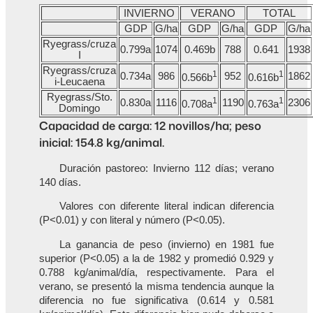
INVIERNO
VERANO
TOTAL
GDP
G/ha
GDP
G/ha
GDP
G/ha
Ryegrass/cruza
0.799a
1074
0.469b
788
0.641
1938
I
Ryegrass/cruza
1
1
0.734a
986
952
1862
0.566b
0.616b
i-Leucaena
Ryegrass/Sto.
1
1
0.830a
1116
1190
2306
0.708a
0.763a
Domingo
Capacidad de carga: 12 novillos/ha; peso
inicial: 154.8 kg/animal.
Duración pastoreo: Invierno 112 días; verano
140 días.
Valores con diferente literal indican diferencia
(P<0.01) y con literal y número (P<0.05).
La ganancia de peso (invierno) en 1981 fue
superior (P<0.05) a la de 1982 y promedió 0.929 y
0.788 kg/animal/día, respectivamente. Para el
verano, se presentó la misma tendencia aunque la
diferencia no fue significativa (0.614 y 0.581