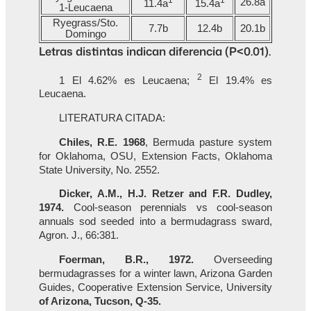
26.8a
11.4a
15.4a
1-Leucaena
Ryegrass/Sto.
7.7b
12.4b
20.1b
Domingo
Letras distintas indican diferencia (P<0.01).
2
1 El 4.62% es Leucaena;
El 19.4% es
Leucaena.
LITERATURA CITADA:
Chiles, R.E. 1968
, Bermuda pasture system
for Oklahoma, OSU, Extension Facts, Oklahoma
State University, No. 2552.
Dicker, A.M., H.J. Retzer and F.R. Dudley,
1974.
Cool-season perennials vs cool-season
annuals sod seeded into a bermudagrass sward,
Agron. J., 66:381.
Foerman, B.R., 1972.
Overseeding
bermudagrasses for a winter lawn, Arizona Garden
Guides, Cooperative Extension Service, University
of Arizona, Tucson, Q-35.