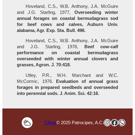
Hoveland, C.S., W.B. Anthony, J.A. McGuire
and J.G. Starling, 1977,
Overseeding winter
annual forages on coastal bermudagrass sod
for beef cows and calves, Auburn Univ.
alabama, Agr. Exp. Sta. Bull. 496.
Hoveland, C.S., W.B. Anthony, J.A. McGuire
and J.G. Starling, 1978,
Beef cow-calf
performance on coastal bermudagrass
overseeded with winter annual clovers and
grasses, Agron. J. 70:418.
Utley, P.R., W.H. Marchant and W.C.
McCormic, 1976.
Evaluation of annual grass
forages in prepared seedbeds and overseeded
into perennial sods. J. Anim. Sci. 42:16.
Instagra
Faceb
Wha
Clima
© 2025 Patrocipes, A.C.