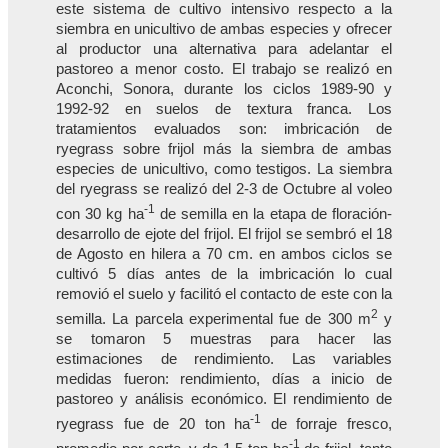
este sistema de cultivo intensivo respecto a la
siembra en unicultivo de ambas especies y ofrecer
al productor una alternativa para adelantar el
pastoreo a menor costo. El trabajo se realizó en
Aconchi, Sonora, durante los ciclos 1989-90 y
1992-92 en suelos de textura franca. Los
tratamientos evaluados son: imbricación de
ryegrass sobre frijol más la siembra de ambas
especies de unicultivo, como testigos. La siembra
del ryegrass se realizó del 2-3 de Octubre al voleo
-1
con 30 kg ha
de semilla en la etapa de floración-
desarrollo de ejote del frijol. El frijol se sembró el 18
de Agosto en hilera a 70 cm. en ambos ciclos se
cultivó 5 días antes de la imbricación lo cual
removió el suelo y facilitó el contacto de este con la
2
semilla. La parcela experimental fue de 300 m
y
se tomaron 5 muestras para hacer las
estimaciones de rendimiento. Las variables
medidas fueron: rendimiento, días a inicio de
pastoreo y análisis económico. El rendimiento de
-1
ryegrass fue de 20 ton ha
de forraje fresco,
-1