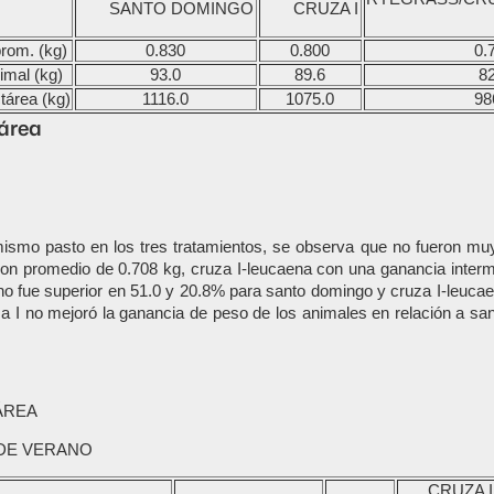
SANTO DOMINGO
CRUZA I
prom. (kg)
0.830
0.800
0.
imal (kg)
93.0
89.6
82
tárea (kg)
1116.0
1075.0
98
área
mismo pasto en los tres tratamientos, se observa que no fueron muy
con promedio de 0.708 kg, cruza I-leucaena con una ganancia interm
ano fue superior en 51.0 y 20.8% para santo domingo y cruza I-leuca
a I no mejoró la ganancia de peso de los animales en relación a sa
ÁREA
 DE VERANO
CRUZA I