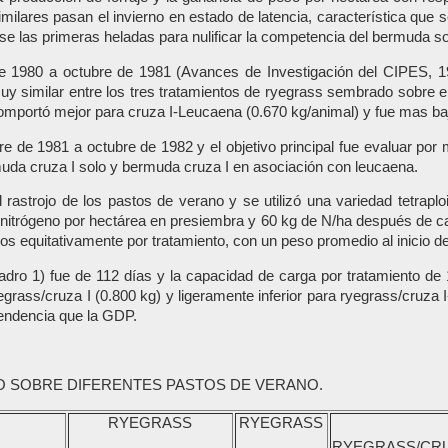
lares pasan el invierno en estado de latencia, característica que
se las primeras heladas para nulificar la competencia del bermuda so
e 1980 a octubre de 1981 (Avances de Investigación del CIPES, 1981
uy similar entre los tres tratamientos de ryegrass sembrado sobre 
omportó mejor para cruza I-Leucaena (0.670 kg/animal) y fue mas baja
 de 1981 a octubre de 1982 y el objetivo principal fue evaluar por
muda cruza I solo y bermuda cruza I en asociación con leucaena.
l rastrojo de los pastos de verano y se utilizó una variedad tetrap
de nitrógeno por hectárea en presiembra y 60 kg de N/ha después de ca
os equitativamente por tratamiento, con un peso promedio al inicio d
adro 1) fue de 112 días y la capacidad de carga por tratamiento de 
grass/cruza I (0.800 kg) y ligeramente inferior para ryegrass/cruza
tendencia que la GDP.
 SOBRE DIFERENTES PASTOS DE VERANO.
RYEGRASS
RYEGRASS
RYEGRASS/CRU