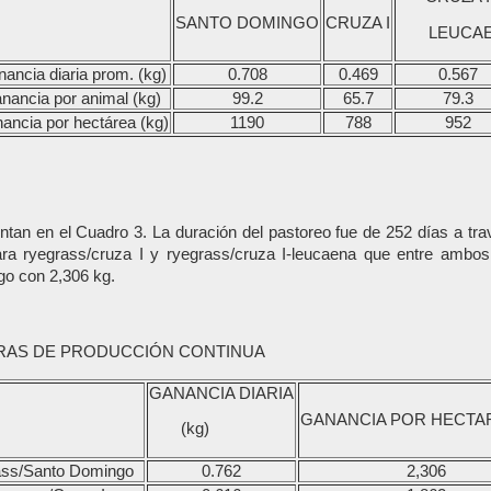
SANTO DOMINGO
CRUZA I
LEUCA
ancia diaria prom. (kg)
0.708
0.469
0.567
nancia por animal (kg)
99.2
65.7
79.3
ancia por hectárea (kg)
1190
788
952
ntan en el Cuadro 3. La duración del pastoreo fue de 252 días a tra
a ryegrass/cruza I y ryegrass/cruza I-leucaena que entre ambos 
go con 2,306 kg.
RAS DE PRODUCCIÓN CONTINUA
GANANCIA DIARIA
GANANCIA POR HECTAR
(kg)
ss/Santo Domingo
0.762
2,306