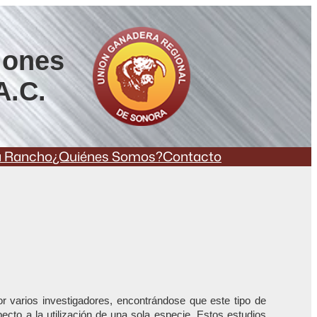
iones
A.C.
a Rancho
¿Quiénes Somos?
Contacto
r varios investigadores, encontrándose que este tipo de
ecto a la utilización de una sola especie. Estos estudios