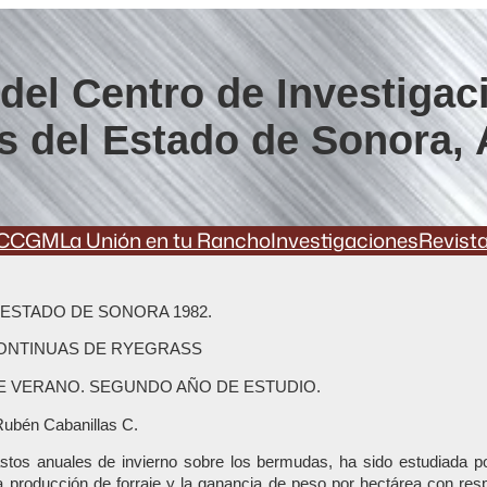
del Centro de Investigac
s del Estado de Sonora, 
CCGM
La Unión en tu Rancho
Investigaciones
Revist
 ESTADO DE SONORA 1982.
ONTINUAS DE RYEGRASS
 VERANO. SEGUNDO AÑO DE ESTUDIO.
 Rubén Cabanillas C.
tos anuales de invierno sobre los bermudas, ha sido estudiada po
 producción de forraje y la ganancia de peso por hectárea con resp