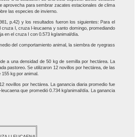
 se aprovecha para sembrar zacates estacionales de clima
bre las especies de invierno.
, p.42) y los resultados fueron los siguientes: Para el
el cruza I, cruza I-leucaena y santo domingo, promediando
 en el cruza I con 0.573 kg/animal/día.
 medio del comportamiento animal, la siembra de ryegrass
loide a una densidad de 50 kg de semilla por hectárea. La
da pastoreo. Se utilizaron 12 novillos por hectárea, de las
e 155 kg por animal.
12 novillos por hectárea. La ganancia diaria promedio fue
 I-leucaena que promedió 0.734 kg/animal/día. La ganancia
ZA I LEUCAENA