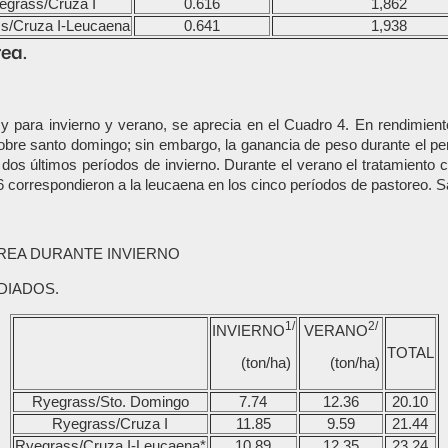
egrass/Cruza I
0.616
1,862
s/Cruza I-Leucaena
0.641
1,938
ea.
 y para invierno y verano, se aprecia en el Cuadro 4. En rendimien
obre santo domingo; sin embargo, la ganancia de peso durante el per
dos últimos períodos de invierno. Durante el verano el tratamiento c
6 correspondieron a la leucaena en los cinco períodos de pastoreo. S
REA DURANTE INVIERNO
DIADOS.
1/
2/
INVIERNO
VERANO
TOTAL
(ton/ha)
(ton/ha)
Ryegrass/Sto. Domingo
7.74
12.36
20.10
Ryegrass/Cruza I
11.85
9.59
21.44
Ryegrass/Cruza I-Leucaena*
10.89
12.35
23.24