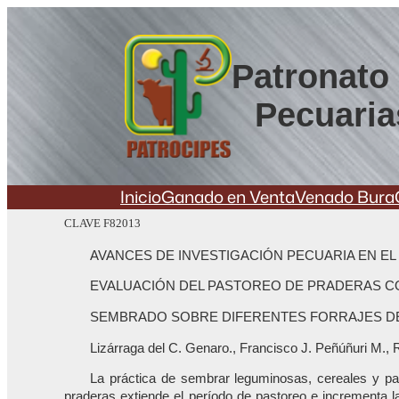
Saltar
al
contenido
Patronato 
Pecuaria
Inicio
Ganado en Venta
Venado Bura
CLAVE F82013
AVANCES DE INVESTIGACIÓN PECUARIA EN EL
EVALUACIÓN DEL PASTOREO DE PRADERAS C
SEMBRADO SOBRE DIFERENTES FORRAJES DE
Lizárraga del C. Genaro., Francisco J. Peñúñuri M.,
La práctica de sembrar leguminosas, cereales y pas
praderas extiende el período de pastoreo e incrementa la