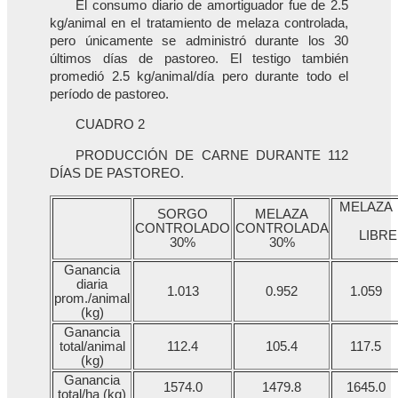
El consumo diario de amortiguador fue de 2.5
kg/animal en el tratamiento de melaza controlada,
pero únicamente se administró durante los 30
últimos días de pastoreo. El testigo también
promedió 2.5 kg/animal/día pero durante todo el
período de pastoreo.
CUADRO 2
PRODUCCIÓN DE CARNE DURANTE 112
DÍAS DE PASTOREO.
MELAZA
SORGO
MELAZA
CONTROLADO
CONTROLADA
LIBRE
30%
30%
Ganancia
diaria
1.013
0.952
1.059
prom./animal
(kg)
Ganancia
total/animal
112.4
105.4
117.5
(kg)
Ganancia
1574.0
1479.8
1645.0
total/ha (kg)