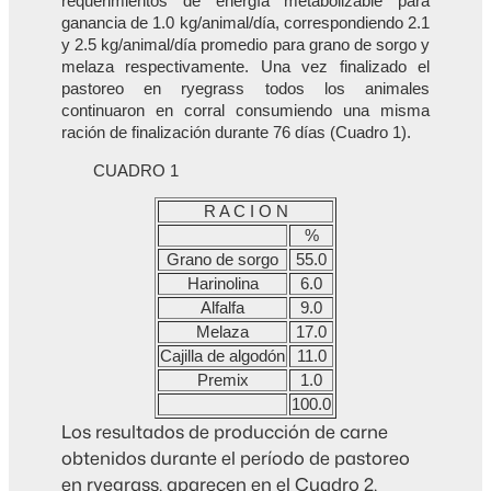
requerimientos de energía metabolizable para
ganancia de 1.0 kg/animal/día, correspondiendo 2.1
y 2.5 kg/animal/día promedio para grano de sorgo y
melaza respectivamente. Una vez finalizado el
pastoreo en ryegrass todos los animales
continuaron en corral consumiendo una misma
ración de finalización durante 76 días (Cuadro 1).
CUADRO 1
R A C I O N
%
Grano de sorgo
55.0
Harinolina
6.0
Alfalfa
9.0
Melaza
17.0
Cajilla de algodón
11.0
Premix
1.0
100.0
Los resultados de producción de carne
obtenidos durante el período de pastoreo
en ryegrass, aparecen en el Cuadro 2,