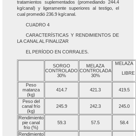
tratamientos suplementados (promediando 244.4
kg/canal) y ligeramente superiores al testigo, el
cual promedió 236.9 kg/canal.
CUADRO 4
CARACTERÍSTICAS Y RENDIMIENTOS DE
LA CANAL AL FINALIZAR
EL PERÍODO EN CORRALES.
MELAZA
SORGO
MELAZA
CONTROLADO
CONTROLADA
LIBRE
30%
30%
Peso
matanza
414.7
421.3
419.5
(kg)
Peso del
canal frío
245.9
242.3
245.0
(kg)
Rendimiento
pie canal
59.3
57.5
58.4
frío (%)
Rendimiento