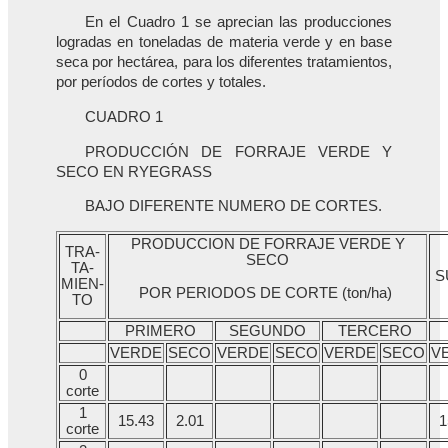
En el Cuadro 1 se aprecian las producciones
logradas en toneladas de materia verde y en base
seca por hectárea, para los diferentes tratamientos,
por períodos de cortes y totales.
CUADRO 1
PRODUCCIÓN DE FORRAJE VERDE Y
SECO EN RYEGRASS
BAJO DIFERENTE NUMERO DE CORTES.
PRODUCCION DE FORRAJE VERDE Y
TRA-
SECO
TA-
S
MIEN-
POR PERIODOS DE CORTE (ton/ha)
TO
PRIMERO
SEGUNDO
TERCERO
VERDE
SECO
VERDE
SECO
VERDE
SECO
V
0
corte
1
15.43
2.01
1
corte