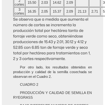
2
15.50
2.03
14.62
2.09
3
cortes
3
16.35
2.05
15.37
2.09
21.13
2.71
5
cortes
Se observa que a medida que aumenta el
número de cortes se incrementa la
producción total por hectárea tanto de
forraje verde como seco, obteniéndose
producciones de 15.43 y 2.01, 30.12 y 4.12 y
52.85 con 6.85 ton de forraje verde y seco
total por hectárea para tratamientos con 1,
2 y 3 cortes respectivamente.
Por otro lado, los resultados obtenidos en
producción y calidad de la semilla cosechada se
observan en el Cuadro 2.
CUADRO 2
PRODUCCIÓN Y CALIDAD DE SEMILLA EN
RYEGRASS