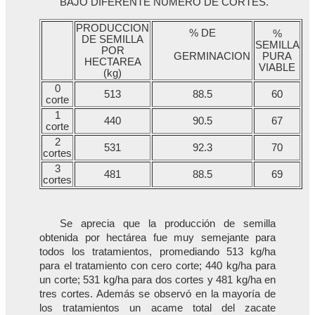
BAJO DIFERENTE NUMERO DE CORTES.
PRODUCCION
% DE
%
DE SEMILLA
SEMILLA
POR
GERMINACION
PURA
HECTAREA
VIABLE
(kg)
0
513
88.5
60
corte
1
440
90.5
67
corte
2
531
92.3
70
cortes
3
481
88.5
69
cortes
Se aprecia que la producción de semilla
obtenida por hectárea fue muy semejante para
todos los tratamientos, promediando 513 kg/ha
para el tratamiento con cero corte; 440 kg/ha para
un corte; 531 kg/ha para dos cortes y 481 kg/ha en
tres cortes. Además se observó en la mayoría de
los tratamientos un acame total del zacate