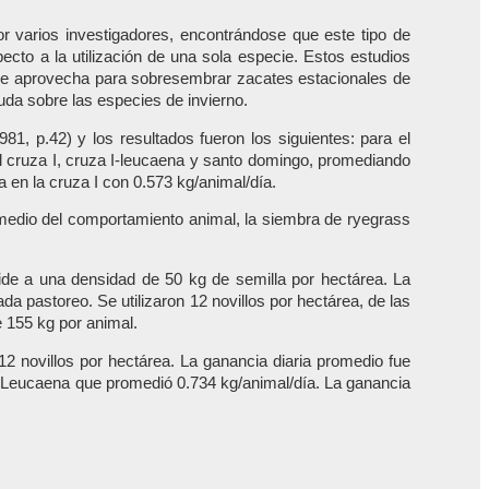
r varios investigadores, encontrándose que este tipo de
ecto a la utilización de una sola especie. Estos estudios
 se aprovecha para sobresembrar zacates estacionales de
uda sobre las especies de invierno.
, p.42) y los resultados fueron los siguientes: para el
el cruza I, cruza I-leucaena y santo domingo, promediando
 en la cruza I con 0.573 kg/animal/día.
 medio del comportamiento animal, la siembra de ryegrass
loide a una densidad de 50 kg de semilla por hectárea. La
da pastoreo. Se utilizaron 12 novillos por hectárea, de las
e 155 kg por animal.
12 novillos por hectárea. La ganancia diaria promedio fue
 I-Leucaena que promedió 0.734 kg/animal/día. La ganancia