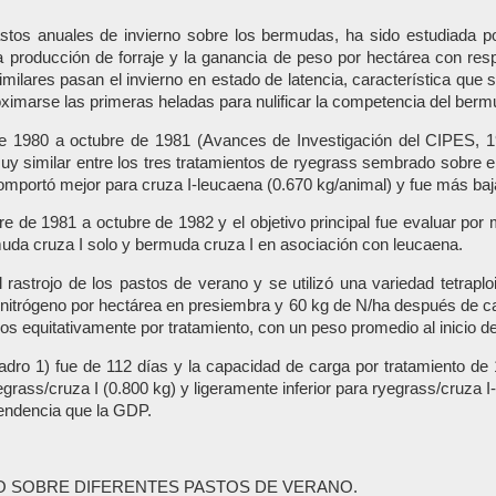
tos anuales de invierno sobre los bermudas, ha sido estudiada po
 producción de forraje y la ganancia de peso por hectárea con resp
ilares pasan el invierno en estado de latencia, característica que
oximarse las primeras heladas para nulificar la competencia del berm
e 1980 a octubre de 1981 (Avances de Investigación del CIPES, 1981
uy similar entre los tres tratamientos de ryegrass sembrado sobre 
omportó mejor para cruza I-leucaena (0.670 kg/animal) y fue más baja
 de 1981 a octubre de 1982 y el objetivo principal fue evaluar por
muda cruza I solo y bermuda cruza I en asociación con leucaena.
l rastrojo de los pastos de verano y se utilizó una variedad tetrap
de nitrógeno por hectárea en presiembra y 60 kg de N/ha después de ca
os equitativamente por tratamiento, con un peso promedio al inicio d
adro 1) fue de 112 días y la capacidad de carga por tratamiento de 
grass/cruza I (0.800 kg) y ligeramente inferior para ryegrass/cruza
tendencia que la GDP.
 SOBRE DIFERENTES PASTOS DE VERANO.