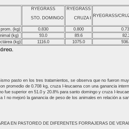
RYEGRASS
RYEGRASS
RYEGRASS/CRUZ
STO. DOMINGO
CRUZA I
 prom. (kg)
0.830
0.800
0.7
nimal (kg)
93.0
89.6
82.
ctárea (kg)
1116.0
1075.0
936
área.
mismo pasto en los tres tratamientos, se observa que no fueron muy 
con promedio de 0.708 kg, cruza I-leucaena con una ganancia interm
ano fue superior en 51.0 y 20.8% para santo domingo y cruza I-leuca
a I no mejoró la ganancia de peso de los animales en relación a sa
ÁREA EN PASTOREO DE DIFERENTES FORRAJERAS DE VERA