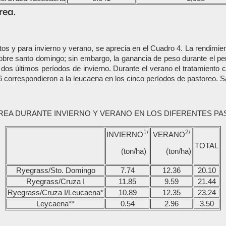
rea.
ntos y para invierno y verano, se aprecia en el Cuadro 4. La rendimi
obre santo domingo; sin embargo, la ganancia de peso durante el per
dos últimos períodos de invierno. Durante el verano el tratamiento c
6 correspondieron a la leucaena en los cinco períodos de pastoreo. S
EA DURANTE INVIERNO Y VERANO EN LOS DIFERENTES PA
1/
2/
INVIERNO
VERANO
TOTAL
(ton/ha)
(ton/ha)
Ryegrass/Sto. Domingo
7.74
12.36
20.10
Ryegrass/Cruza I
11.85
9.59
21.44
Ryegrass/Cruza I/Leucaena*
10.89
12.35
23.24
Leycaena**
0.54
2.96
3.50