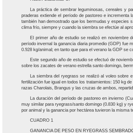
La práctica de sembrar leguminosas, cereales y pas
praderas extiende el período de pastoreo e incrementa la
también han demostrado que los bermudas y especies sim
clima frío, siempre y cuando la siembra se efectúe al apr
El primer año de estudio se realizó en noviembre d
período invernal la ganancia diaria promedio (GDP) fue m
0.928 kg/animal; en tanto que para el verano la GDP se c
Este segundo año de estudio se efectuó de noviembre
sobre los zacates de verano estrella santo domingo, ber
La siembra del ryegrass se realizó al voleo sobre e
fertilización fue igual en todos los tratamientos: 150 kg 
razas Charolais, Brangus y las cruzas de ambos, repartid
La duración del período de pastoreo en invierno (Cu
muy similar para ryegrass/santo domingo (0.830 kg) y rye
por animal y la ganancia por hectárea tuvieron la misma 
CUADRO 1
GANANCIA DE PESO EN RYEGRASS SEMBRADO