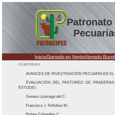
Saltar
al
contenido
Patronato 
Pecuaria
Inicio
Ganado en Venta
Venado Bura
CLAVE F81011
AVANCES DE INVESTIGACIÓN PECUARIA EN EL
EVALUACIÓN DEL PASTOREO DE PRADERA
ESTUDIO.
Genaro Lizárraga del C.
Francisco J. Peñúñuri M.
Ruben Cabanillas C.