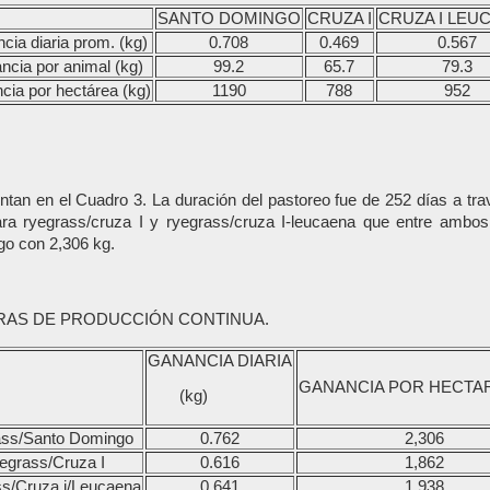
SANTO DOMINGO
CRUZA I
CRUZA I LEU
cia diaria prom. (kg)
0.708
0.469
0.567
cia por animal (kg)
99.2
65.7
79.3
ia por hectárea (kg)
1190
788
952
ntan en el Cuadro 3. La duración del pastoreo fue de 252 días a tra
a ryegrass/cruza I y ryegrass/cruza I-leucaena que entre ambos 
go con 2,306 kg.
RAS DE PRODUCCIÓN CONTINUA.
GANANCIA DIARIA
GANANCIA POR HECTAR
(kg)
ss/Santo Domingo
0.762
2,306
egrass/Cruza I
0.616
1,862
s/Cruza i/Leucaena
0.641
1,938