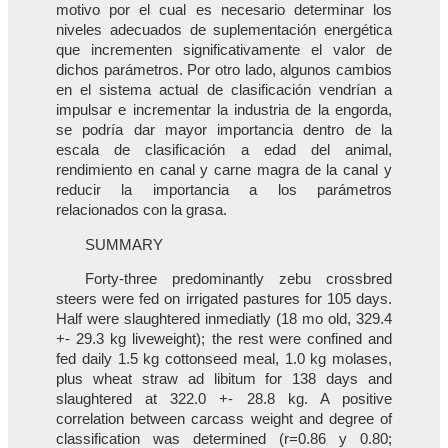
motivo por el cual es necesario determinar los
niveles adecuados de suplementación energética
que incrementen significativamente el valor de
dichos parámetros. Por otro lado, algunos cambios
en el sistema actual de clasificación vendrían a
impulsar e incrementar la industria de la engorda,
se podría dar mayor importancia dentro de la
escala de clasificación a edad del animal,
rendimiento en canal y carne magra de la canal y
reducir la importancia a los parámetros
relacionados con la grasa.
SUMMARY
Forty-three predominantly zebu crossbred
steers were fed on irrigated pastures for 105 days.
Half were slaughtered inmediatly (18 mo old, 329.4
+- 29.3 kg liveweight); the rest were confined and
fed daily 1.5 kg cottonseed meal, 1.0 kg molases,
plus wheat straw ad libitum for 138 days and
slaughtered at 322.0 +- 28.8 kg. A positive
correlation between carcass weight and degree of
classification was determined (r=0.86 y 0.80;