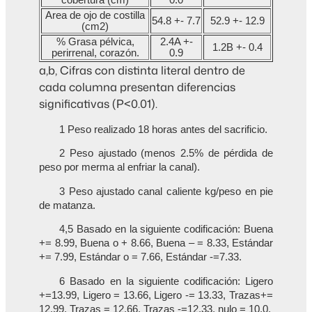
Area de ojo de costilla
54.8 +- 7.7
52.9 +- 12.9
(cm2)
% Grasa pélvica,
2.4A +-
1.2B +- 0.4
perirrenal, corazón.
0.9
a,b, Cifras con distinta literal dentro de
cada columna presentan diferencias
significativas (P<0.01).
1 Peso realizado 18 horas antes del sacrificio.
2 Peso ajustado (menos 2.5% de pérdida de
peso por merma al enfriar la canal).
3 Peso ajustado canal caliente kg/peso en pie
de matanza.
4,5 Basado en la siguiente codificación: Buena
+= 8.99, Buena o + 8.66, Buena – = 8.33, Estándar
+= 7.99, Estándar o = 7.66, Estándar -=7.33.
6 Basado en la siguiente codificación: Ligero
+=13.99, Ligero = 13.66, Ligero -= 13.33, Trazas+=
12.99, Trazas = 12.66, Trazas -=12.33, nulo = 10.0.