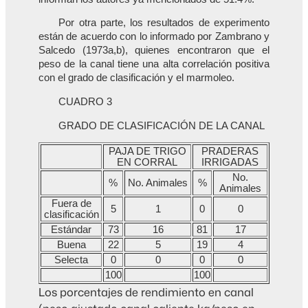
Por otra parte, los resultados de experimento
están de acuerdo con lo informado por Zambrano y
Salcedo (1973a,b), quienes encontraron que el
peso de la canal tiene una alta correlación positiva
con el grado de clasificación y el marmoleo.
CUADRO 3
GRADO DE CLASIFICACIÓN DE LA CANAL
PAJA DE TRIGO
PRADERAS
EN CORRAL
IRRIGADAS
No.
%
No. Animales
%
Animales
Fuera de
5
1
0
0
clasificación
Estándar
73
16
81
17
Buena
22
5
19
4
Selecta
0
0
0
0
100
100
Los porcentajes de rendimiento en canal