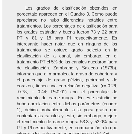
Los grados de clasificación obtenidos en
porcentaje aparecen en el Cuadro 3. Como puede
apreciarse no hubo diferencias notables entre
tratamientos. Los porcentajes de clasificación para
los grados estándar y buena fueron 73 y 22 para
PT y 81 y 19 para PI respectivamente. Es
interesante hacer notar que en ninguno de los
tratamientos se obtuvo grado selecto en la
clasificación de la canal, sin embargo, en el
tratamiento PT el 5% de las canales quedaron fuera
de clasificación. Zambrano y Salcedo (1973b),
informan que el marmoleo, la grasa de cobertura y
el porcentaje de grasa pélvica, perirrenal y de
corazón, tienen una correlación negativa (r=-0.29,
-0.78, – 0.44; P<0.01) con el porcentaje de
rendimiento de carne magra. En este estudio no
hubo correlación entre dichos parámetros (cuadro
1), debido probablemente a la poca grasa que
contenían las canales y esto, sin embargo, mejoró
el rendimiento de carne magra 53.3 y 53.0% para
PT y PI respectivamente, en comparación a lo que
informan los autores ya mencionados de 51.4%.