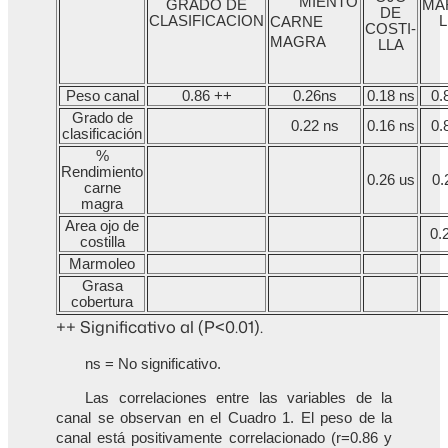
MIENTO
GRADO DE
MA
DE
CLASIFICACION
CARNE
COSTI-
MAGRA
LLA
Peso canal
0.86 ++
0.26ns
0.18 ns
0.
Grado de
0.22 ns
0.16 ns
0.
clasificación
%
Rendimiento
0.26 us
0.
carne
magra
Area ojo de
0.
costilla
Marmoleo
Grasa
cobertura
++ Significativo al (P<0.01).
ns = No significativo.
Las correlaciones entre las variables de la
canal se observan en el Cuadro 1. El peso de la
canal está positivamente correlacionado (r=0.86 y