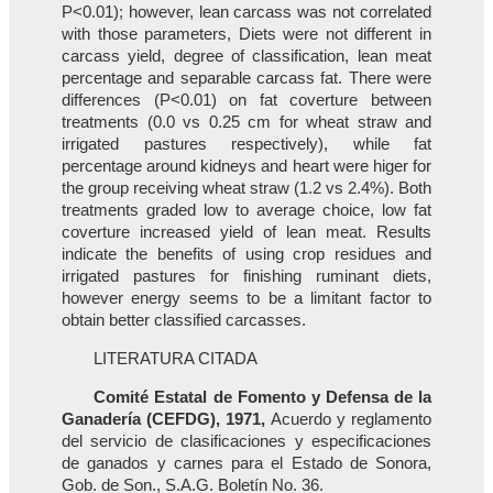
P<0.01); however, lean carcass was not correlated
with those parameters, Diets were not different in
carcass yield, degree of classification, lean meat
percentage and separable carcass fat. There were
differences (P<0.01) on fat coverture between
treatments (0.0 vs 0.25 cm for wheat straw and
irrigated pastures respectively), while fat
percentage around kidneys and heart were higer for
the group receiving wheat straw (1.2 vs 2.4%). Both
treatments graded low to average choice, low fat
coverture increased yield of lean meat. Results
indicate the benefits of using crop residues and
irrigated pastures for finishing ruminant diets,
however energy seems to be a limitant factor to
obtain better classified carcasses.
LITERATURA CITADA
Comité Estatal de Fomento y Defensa de la
Ganadería (CEFDG), 1971,
Acuerdo y reglamento
del servicio de clasificaciones y especificaciones
de ganados y carnes para el Estado de Sonora,
Gob. de Son., S.A.G. Boletín No. 36.