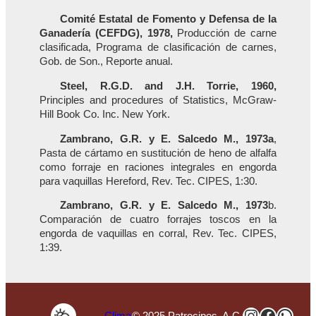
Comité Estatal de Fomento y Defensa de la
Ganadería (CEFDG), 1978,
Producción de carne
clasificada, Programa de clasificación de carnes,
Gob. de Son., Reporte anual.
Steel, R.G.D. and J.H. Torrie, 1960,
Principles and procedures of Statistics, McGraw-
Hill Book Co. Inc. New York.
Zambrano, G.R. y E. Salcedo M., 1973a
,
Pasta de cártamo en sustitución de heno de alfalfa
como forraje en raciones integrales en engorda
para vaquillas Hereford, Rev. Tec. CIPES, 1:30.
Zambrano, G.R. y E. Salcedo M., 1973
b.
Comparación de cuatro forrajes toscos en la
engorda de vaquillas en corral, Rev. Tec. CIPES,
1:39.
Instagra
Faceb
Wha