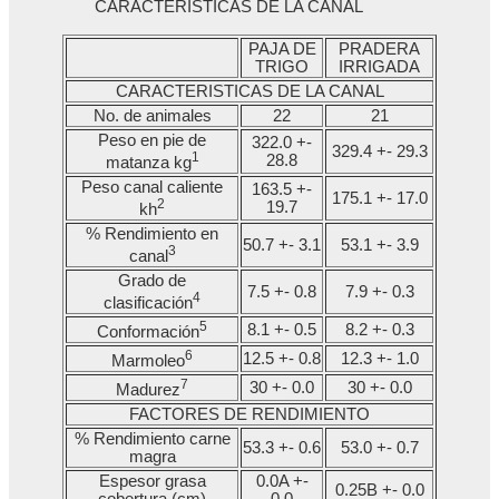
CARACTERÍSTICAS DE LA CANAL
PAJA DE
PRADERA
TRIGO
IRRIGADA
CARACTERISTICAS DE LA CANAL
No. de animales
22
21
Peso en pie de
322.0 +-
329.4 +- 29.3
1
28.8
matanza kg
Peso canal caliente
163.5 +-
175.1 +- 17.0
2
19.7
kh
% Rendimiento en
50.7 +- 3.1
53.1 +- 3.9
3
canal
Grado de
7.5 +- 0.8
7.9 +- 0.3
4
clasificación
5
8.1 +- 0.5
8.2 +- 0.3
Conformación
6
12.5 +- 0.8
12.3 +- 1.0
Marmoleo
7
30 +- 0.0
30 +- 0.0
Madurez
FACTORES DE RENDIMIENTO
% Rendimiento carne
53.3 +- 0.6
53.0 +- 0.7
magra
Espesor grasa
0.0A +-
0.25B +- 0.0
cobertura (cm)
0.0