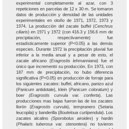
experimental completamente al azar, con 3
repeticiones en parcelas de 12 x 30 m. Se tomaron
datos de producción y densidad de las unidades
experimentales en otoño de 1971, 1972, 1973 y
1974. La producción del zacate buffel (
Cenchrus
ciliaris
) en 1971 y 1972 (con 416.3 y 156.6 mm de
precipitación, respectivamente) fue
estadísticamente superior (P<0.05) a las demás
especies. Durante 1972 la precipitación pluvial fue
inferior a la media anual y a pesar de esto, el
zacate africano (
Eragrostis lehmanniana
) fue el
único que incrementó su producción. En 1973, con
187 mm de precipitación, no hubo diferencia
significativa (P<0.05) en producción de forraje para
los siguientes zacates: buffel, africano, panizo azul
(Panicum antidotale), klein (
Panicum coloratum
) y
boe
r (Eragrostis curvula var. conferta
). Las
producciones mas bajas fueron las de los zacates
llorón (
Eragrostis curvula
), tempranero (Setaria
leucopila) y banderilla (
Bouteloua curtipendula
). Los
zacates alcalino
(Sporobolus airoides
) y hardin
(
Phalaris tuberosa var. stenontera
) no tuvieron