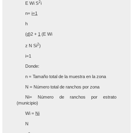
2
E Wi S
i
n=
i=1
h
(
d
)2 +
1
(E Wi
2
z N Si
)
i=1
Donde:
n = Tamaño total de la muestra en la zona
N = Número total de ranchos por zona
Ni= Número de ranchos por estrato
(municipio)
Wi =
Ni
N