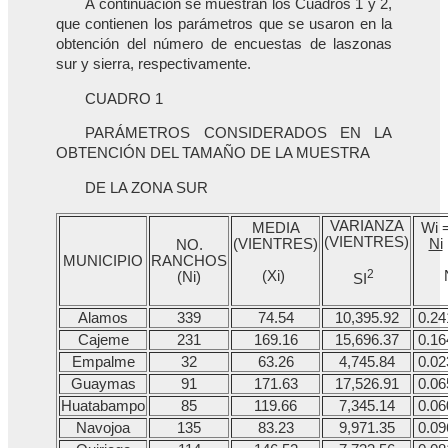
A continuación se muestran los Cuadros 1 y 2,
que contienen los parámetros que se usaron en la
obtención del número de encuestas de laszonas
sur y sierra, respectivamente.
CUADRO 1
PARÁMETROS CONSIDERADOS EN LA
OBTENCIÓN DEL TAMAÑO DE LA MUESTRA
DE LA ZONA SUR
VARIANZA
MEDIA
Wi 
(VIENTRES)
(VIENTRES)
Ni
NO.
MUNICIPIO
RANCHOS
2
(Xi)
(Ni)
SI
Alamos
339
74.54
10,395.92
0.24
Cajeme
231
169.16
15,696.37
0.16
Empalme
32
63.26
4,745.84
0.02
Guaymas
91
171.63
17,526.91
0.06
Huatabampo
85
119.66
7,345.14
0.06
Navojoa
135
83.23
9,971.35
0.09