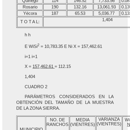
Quiriego
114
146.52
7,733.56
0.08
Rosario
190
132.16
13,061.93
0.13
Yécora
187
65.53
5,036.77
0.13
1,404
T O T A L:
h h
2
E WiSi
= 10,783.35 E Ni X = 157,462.61
i=1 i=1
X =
157,462.61
= 112.15
1,404
CUADRO 2
PARÁMETROS CONSIDERADOS EN LA
OBTENCIÓN DEL TAMAÑO DE LA MUESTRA
DE LA ZONA SIERRA.
VARIANZA
NO. DE
MEDIA
Wi
(VIENTRES)
RANCHOS
(VIENTRES)
N
MUNICIPIO