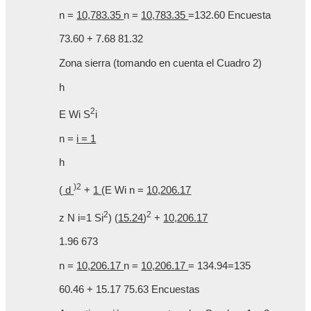
n =
10,783.35
n =
10,783.35
=132.60 Encuesta
73.60 + 7.68 81.32
Zona sierra (tomando en cuenta el Cuadro 2)
h
2
E Wi S
i
n =
i = 1
h
)2
(
d
+
1
(E Wi n =
10,206.17
2
2
z N i=1 Si
) (
15.24
)
+
10,206.17
1.96 673
n =
10,206.17
n =
10,206.17
= 134.94=135
60.46 + 15.17 75.63 Encuestas