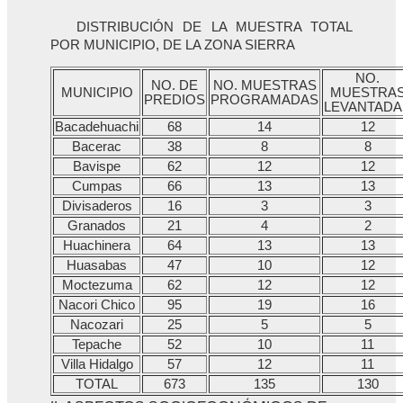
DISTRIBUCIÓN DE LA MUESTRA TOTAL
POR MUNICIPIO, DE LA ZONA SIERRA
NO.
NO. DE
NO. MUESTRAS
MUNICIPIO
MUESTRA
PREDIOS
PROGRAMADAS
LEVANTADA
Bacadehuachi
68
14
12
Bacerac
38
8
8
Bavispe
62
12
12
Cumpas
66
13
13
Divisaderos
16
3
3
Granados
21
4
2
Huachinera
64
13
13
Huasabas
47
10
12
Moctezuma
62
12
12
Nacori Chico
95
19
16
Nacozari
25
5
5
Tepache
52
10
11
Villa Hidalgo
57
12
11
TOTAL
673
135
130