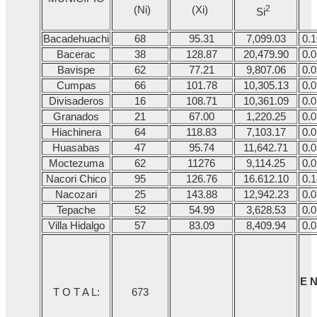
2
(Ni)
(Xi)
Si
Bacadehuachi
68
95.31
7,099.03
0.
Bacerac
38
128.87
20,479.90
0.
Bavispe
62
77.21
9,807.06
0.
Cumpas
66
101.78
10,305.13
0.
Divisaderos
16
108.71
10,361.09
0.
Granados
21
67.00
1,220.25
0.
Hiachinera
64
118.83
7,103.17
0.
Huasabas
47
95.74
11,642.71
0.
Moctezuma
62
11276
9,114.25
0.
Nacori Chico
95
126.76
16.612.10
0.
Nacozari
25
143.88
12,942.23
0.
Tepache
52
54.99
3,628.53
0.
Villa Hidalgo
57
83.09
8,409.94
0.
E N
T O T A L:
673