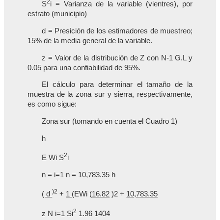
2
S
i = Varianza de la variable (vientres), por
estrato (municipio)
d = Presición de los estimadores de muestreo;
15% de la media general de la variable.
z = Valor de la distribución de Z con N-1 G.L y
0.05 para una confiabilidad de 95%.
El cálculo para determinar el tamaño de la
muestra de la zona sur y sierra, respectivamente,
es como sigue:
Zona sur (tomando en cuenta el Cuadro 1)
h
2
E Wi S
i
n =
i=1
n =
10,783.35
h
)2
( d
+
1
(EWi (
16.82
)2 +
10,783.35
2
z N i=1 Si
1.96 1404